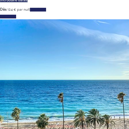
Introduire dates
Dès
124
€
par nuit
Les dates
Les dates