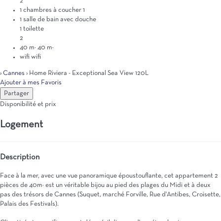
2
1 chambres à coucher
1
1 salle de bain avec douche
1 toilette
2
40 m²
40 m²
wifi
wifi
›
Cannes
› Home Riviera - Exceptional Sea View 120L
Ajouter à mes Favoris
Partager
Disponibilité et prix
Logement
Description
Face à la mer, avec une vue panoramique époustouflante, cet appartement 2
pièces de 40m² est un véritable bijou au pied des plages du Midi et à deux
pas des trésors de Cannes (Suquet, marché Forville, Rue d'Antibes, Croisette,
Palais des Festivals).