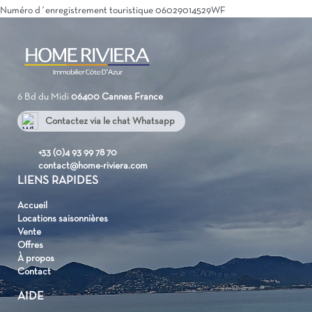
Numéro d´enregistrement touristique
06029014529WF
6 Bd du Midi
06400 Cannes
France
Contactez via le chat Whatsapp
+33 637072314
+33 (0)4 93 99 78 70
contact@home-riviera.com
LIENS RAPIDES
Accueil
Locations saisonnières
Vente
Offres
À propos
Contact
AIDE