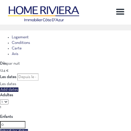
Menu
Logement
Conditions
Carte
Avis
Dès
par nuit
124
€
Les dates
Les dates
Add dates
Adultes
1
Enfants