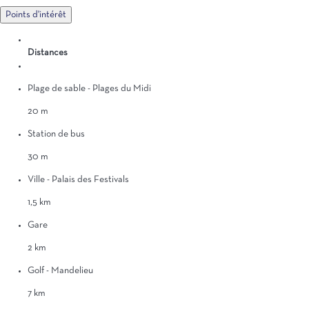
Points d'intérêt
Distances
Plage de sable - Plages du Midi
20 m
Station de bus
30 m
Ville - Palais des Festivals
1,5 km
Gare
2 km
Golf - Mandelieu
7 km