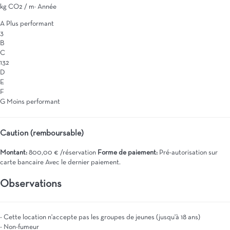
kg CO2 / m² Année
A
Plus performant
3
B
C
132
D
E
F
G
Moins performant
Caution (remboursable)
Montant:
800,00 € /réservation
Forme de paiement:
Pré-autorisation sur
carte bancaire
Avec le dernier paiement.
Observations
- Cette location n'accepte pas les groupes de jeunes (jusqu'à 18 ans)
- Non-fumeur