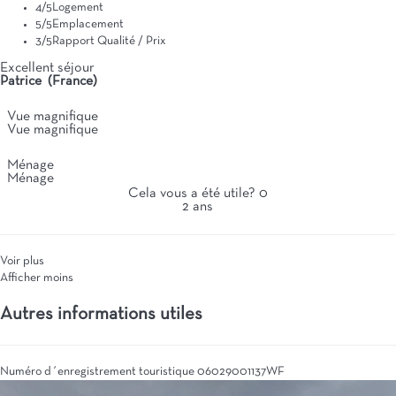
4
/5
Logement
5
/5
Emplacement
3
/5
Rapport Qualité / Prix
Excellent séjour
Patrice (France)
Vue magnifique
Vue magnifique
Ménage
Ménage
Cela vous a été utile?
0
2 ans
Voir plus
Afficher moins
Autres informations utiles
Numéro d´enregistrement touristique
06029001137WF