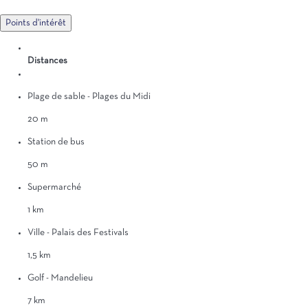
Points d'intérêt
Distances
Plage de sable - Plages du Midi
20 m
Station de bus
50 m
Supermarché
1 km
Ville - Palais des Festivals
1,5 km
Golf - Mandelieu
7 km