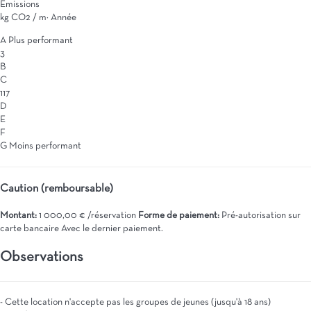
Émissions
kg CO2 / m² Année
A
Plus performant
3
B
C
117
D
E
F
G
Moins performant
Caution (remboursable)
Montant:
1 000,00 € /réservation
Forme de paiement:
Pré-autorisation sur
carte bancaire
Avec le dernier paiement.
Observations
- Cette location n'accepte pas les groupes de jeunes (jusqu'à 18 ans)