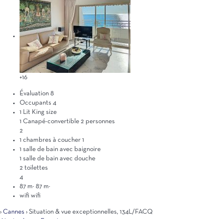
+16
Évaluation
8
Occupants
4
1 Lit King size
1 Canapé-convertible 2 personnes
2
1 chambres à coucher
1
1 salle de bain avec baignoire
1 salle de bain avec douche
2 toilettes
4
87 m²
87 m²
wifi
wifi
›
Cannes
› Situation & vue exceptionnelles, 134L/FACQ