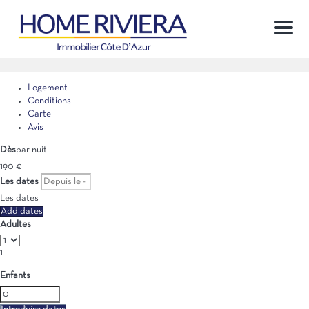
Menu
Logement
Conditions
Carte
Avis
Dès
par nuit
190
€
Les dates
Les dates
Add dates
Adultes
1
Enfants