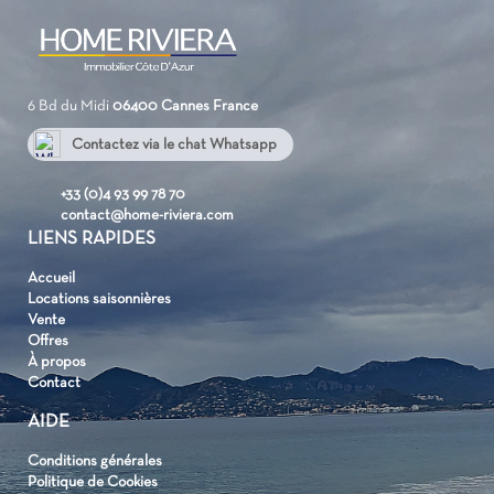
6 Bd du Midi
06400 Cannes
France
Contactez via le chat Whatsapp
+33 637072314
+33 (0)4 93 99 78 70
contact@home-riviera.com
LIENS RAPIDES
Accueil
Locations saisonnières
Vente
Offres
À propos
Contact
AIDE
Conditions générales
Politique de Cookies