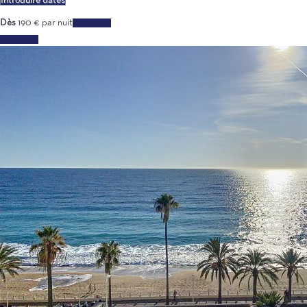
Introduire dates
Dès
190
€
par nuit
Les dates
Les dates