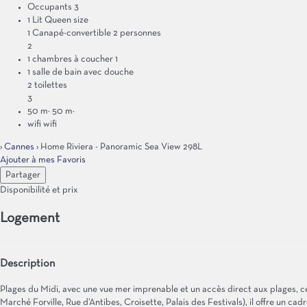
Occupants
3
1 Lit Queen size
1 Canapé-convertible 2 personnes
2
1 chambres à coucher
1
1 salle de bain avec douche
2 toilettes
3
50 m²
50 m²
wifi
wifi
›
Cannes
› Home Riviera - Panoramic Sea View 298L
Ajouter à mes Favoris
Partager
Disponibilité et prix
Logement
Description
Plages du Midi, avec une vue mer imprenable et un accès direct aux plages, c
Marché Forville, Rue d’Antibes, Croisette, Palais des Festivals), il offre un cad