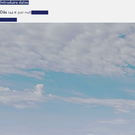
Introduire dates
Dès
144
€
par nuit
Les dates
Les dates