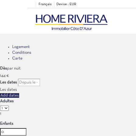
Français
Devise :
EUR
Logement
Conditions
Carte
Dès
par nuit
144
€
Les dates
Les dates
Add dates
Adultes
1
Enfants